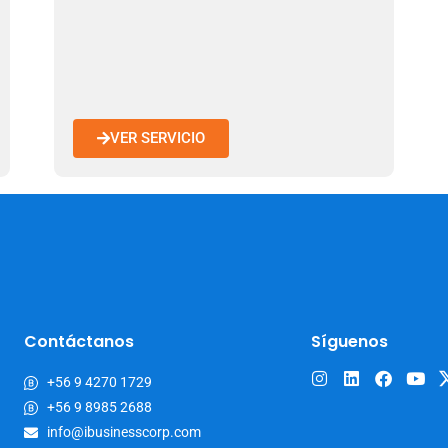
VER SERVICIO
Contáctanos
Síguenos
+56 9 4270 1729
+56 9 8985 2688
info@ibusinesscorp.com