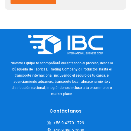
Nuestro Equipo te acompañará durante todo el proceso, desde la
búsqueda de Fábricas, Trading Company o Productos, hasta el
transporte internacional, incluyendo el seguro de tu carga, el
agenciamiento aduanero, transporte local, almacenamiento y
distribución nacional, integrándonos incluso a tu e-commerce o
market place.
Contáctanos
+56 9 4270 1729
+56 9 8985 2688