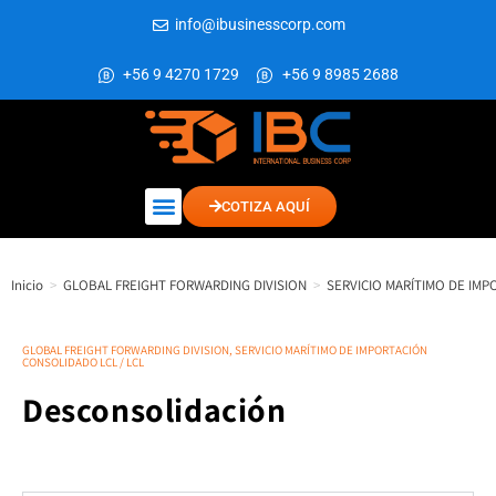
info@ibusinesscorp.com
+56 9 4270 1729
+56 9 8985 2688
COTIZA AQUÍ
Inicio
>
GLOBAL FREIGHT FORWARDING DIVISION
>
SERVICIO MARÍTIMO DE IMP
GLOBAL FREIGHT FORWARDING DIVISION
,
SERVICIO MARÍTIMO DE IMPORTACIÓN
CONSOLIDADO LCL / LCL
Desconsolidación