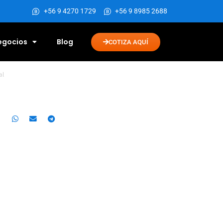
+56 9 4270 1729
+56 9 8985 2688
Negocios
Blog
COTIZA AQUÍ
al