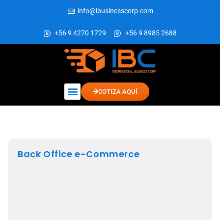
info@ibusinesscorp.com
+56 9 4270 1729
+56 9 8985 2688
COTIZA AQUÍ
Back Office e-Commerce