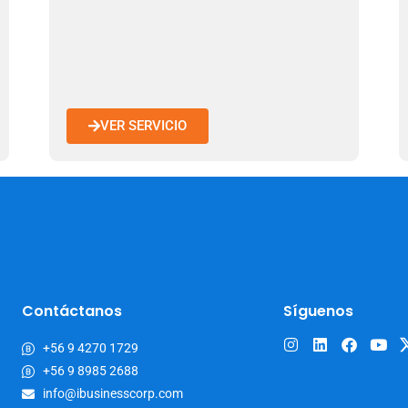
VER SERVICIO
Contáctanos
Síguenos
+56 9 4270 1729
+56 9 8985 2688
info@ibusinesscorp.com