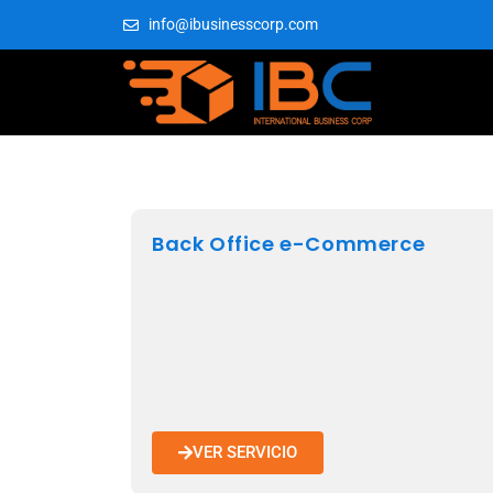
info@ibusinesscorp.com
Back Office e-Commerce
VER SERVICIO