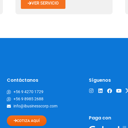
VER SERVICIO
Contáctanos
Síguenos
+56 9 4270 1729
+56 9 8985 2688
info@ibusinesscorp.com
Paga con
COTIZA AQUÍ