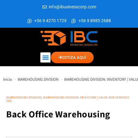
info@ibusinesscorp.com
+56 9 4270 1729
+56 9 8985 2688
COTIZA AQUÍ
Inicio
>
WAREHOUSING DIVISION
>
WAREHOUSING DIVISION: INVENTORY | VALU
WAREHOUSING DIVISION
,
WAREHOUSING DIVISION: INVENTORY | VALUE ADD SERVICES
VAS
Back Office Warehousing