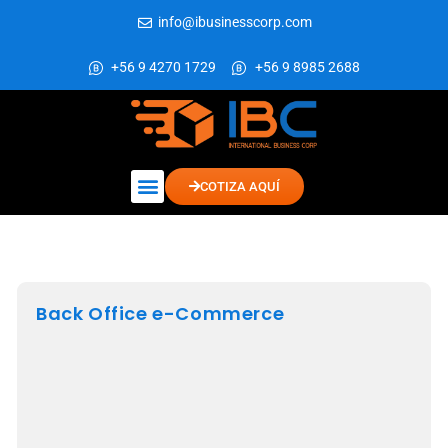
info@ibusinesscorp.com
+56 9 4270 1729
+56 9 8985 2688
COTIZA AQUÍ
Back Office e-Commerce