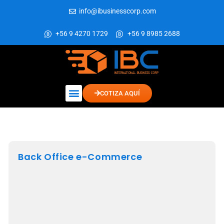
info@ibusinesscorp.com
+56 9 4270 1729
+56 9 8985 2688
COTIZA AQUÍ
Back Office e-Commerce